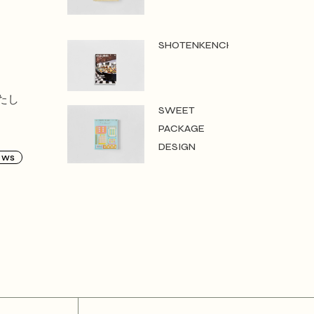
SHOTENKENCHIKU
たし
SWEET
PACKAGE
DESIGN
ews