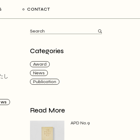
S
CONTACT
Search
for:
Categories
Award
News
たし
Publication
ews
Read More
APD No.9