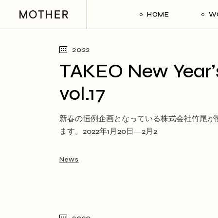
Skip
to
HOME
W
the
content
2022
TAKEO New Year’s
vol.17
新春の恒例企画となっている株式会社竹尾が開催
ます。2022年1月20日―2月2
News
2020