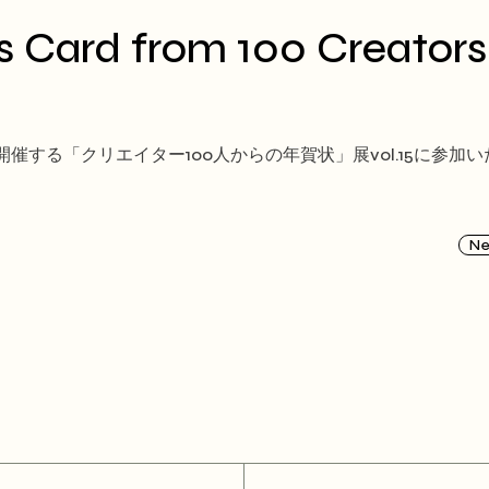
 Card from 100 Creators
する「クリエイター100人からの年賀状」展vol.15に参加い
N