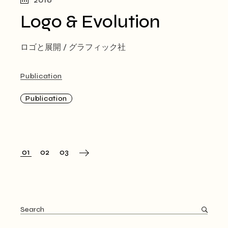
Logo & Evolution
ロゴと展開 / グラフィック社
Publication
Publication
投
01
02
03
稿
の
ペ
Search
for:
ー