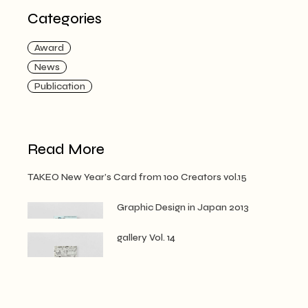
ジ
Categories
送
Award
り
News
Publication
Read More
TAKEO New Year’s Card from 100 Creators vol.15
Graphic Design in Japan 2013
gallery Vol. 14