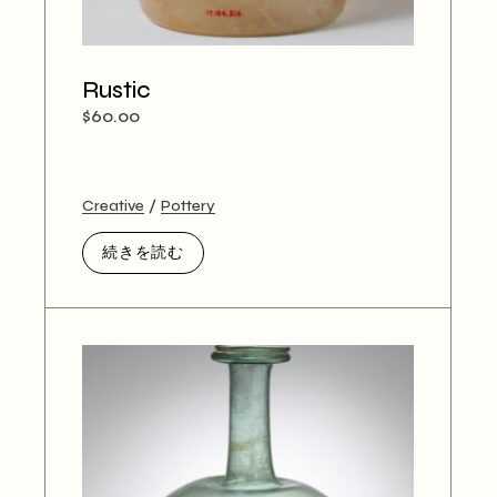
Rustic
$
60.00
Creative
Pottery
続きを読む