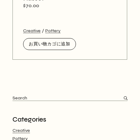
$
70.00
Creative
Pottery
お買い物カゴに追加
Search
for:
Categories
Creative
Pottery