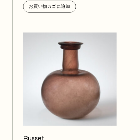
で
$55.00
し
で
お買い物カゴに追加
た。
す。
Russet