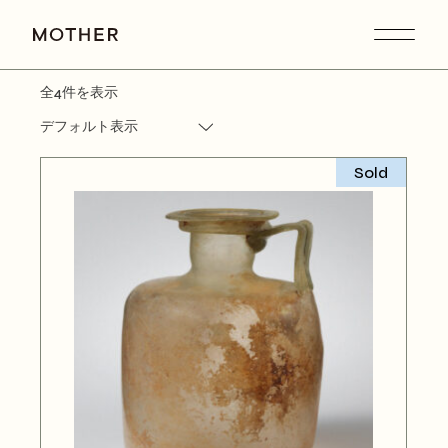
Skip
to
the
content
全4件を表示
デフォルト表示
Sold