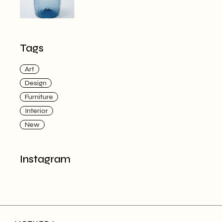
Tags
Art
Design
Furniture
Interior
New
Instagram