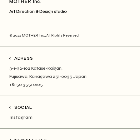
Art Direction & Design studio
© 2022
MOTHER Inc.
, All Rights Reserved
ADRESS
3-1-32-102 Katase-Kaigan,
Fujisawa, Kanagawa 251-0035 Japan
+81 50 3551 0105
SOCIAL
Instagram