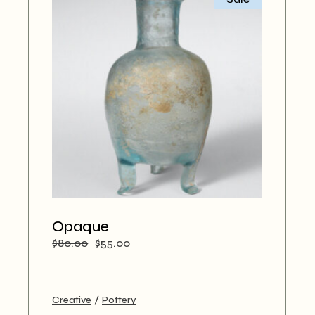
Opaque
$
80.00
$
55.00
元
現
の
在
価
の
格
価
は
格
Creative
Pottery
$80.00
は