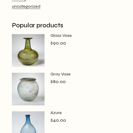
uncategorized
Popular products
Glass Vase
$
90.00
Gray Vase
$
80.00
Azure
$
40.00