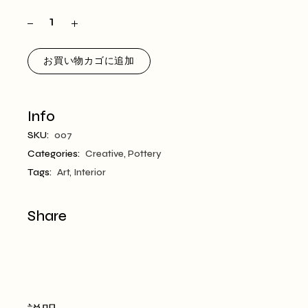
で
$55.00
し
で
た。
す。
お買い物カゴに追加
Info
SKU:
007
Categories:
Creative
,
Pottery
Tags:
Art
,
Interior
Share