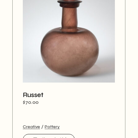
Russet
$
70.00
Creative
Pottery