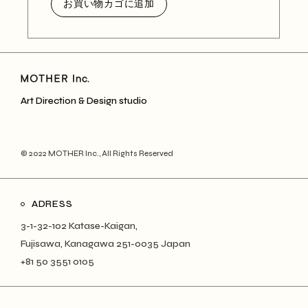
お買い物カゴに追加
Art Direction & Design studio
© 2022
MOTHER Inc.
, All Rights Reserved
ADRESS
3-1-32-102 Katase-Kaigan,
Fujisawa, Kanagawa 251-0035 Japan
+81 50 3551 0105