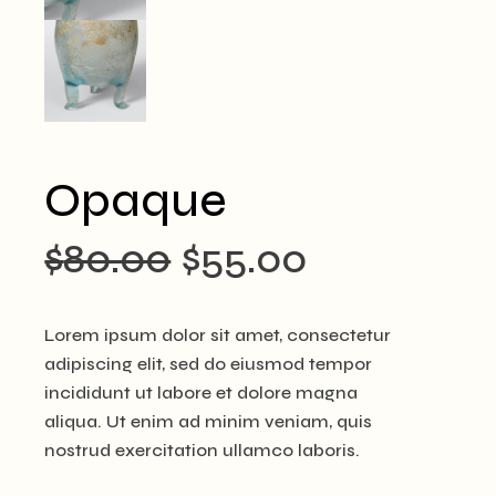
Opaque
$
80.00
$
55.00
元
現
の
在
Lorem ipsum dolor sit amet, consectetur
価
の
adipiscing elit, sed do eiusmod tempor
格
価
incididunt ut labore et dolore magna
aliqua. Ut enim ad minim veniam, quis
は
格
nostrud exercitation ullamco laboris.
$80.00
は